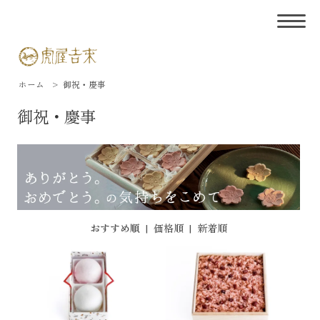
ホーム
>
御祝・慶事
御祝・慶事
おすすめ順
|
価格順
|
新着順