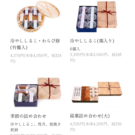
冷やししるこ・わらび餅
冷やししるこ(箱入り)
(竹籠入)
6個入
3,305円(本体3,060円、税245
4,374円(本体4,050円、税324
円)
円)
銘菓詰め合わせ(大)
季節の詰め合わせ
4,536円(本体4,200円、税336
冷やししるこ、残月、麩焼き
円)
煎餅