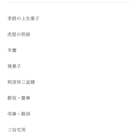
季節の上生菓子
虎屋の煎餅
羊羹
焼菓子
阿波和三盆糖
御祝・慶事
弔事・御供
ご自宅用