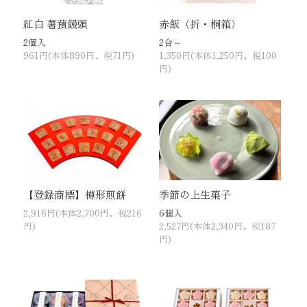
紅白 薯蕷饅頭
赤飯（折・桐箱）
2個入
2合～
961円(本体890円、税71円)
1,350円(本体1,250円、税100
円)
【登録商標】樽形煎餅
季節の上生菓子
2,916円(本体2,700円、税216
6個入
円)
2,527円(本体2,340円、税187
円)