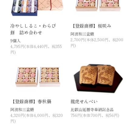
冷やししるこ・わらび
【登録商標】桜咲み
餅 詰め合わせ
阿波和三盆糖
2,700円(本体2,500円、税200
9個入
円)
4,795円(本体4,440円、税355
円)
【登録商標】春秋襲
龍虎せんべい
阿波和三盆糖
比叡山延暦寺奉納記念品
4,320円(本体4,000円、税320
756円(本体700円、税56円)
円)