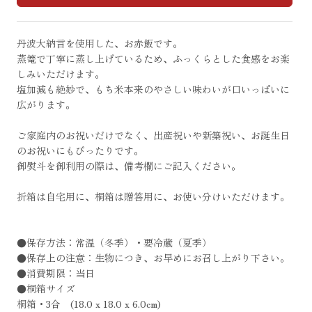
丹波大納言を使用した、お赤飯です。
蒸篭で丁寧に蒸し上げているため、ふっくらとした食感をお楽
しみいただけます。
塩加減も絶妙で、もち米本来のやさしい味わいが口いっぱいに
広がります。
ご家庭内のお祝いだけでなく、出産祝いや新築祝い、お誕生日
のお祝いにもぴったりです。
御熨斗を御利用の際は、備考欄にご記入ください。
折箱は自宅用に、桐箱は贈答用に、お使い分けいただけます。
●保存方法：常温（冬季）・要冷蔵（夏季）
●保存上の注意：生物につき、お早めにお召し上がり下さい。
●消費期限：当日
●桐箱サイズ
桐箱・3合 (18.0 x 18.0 x 6.0cm)