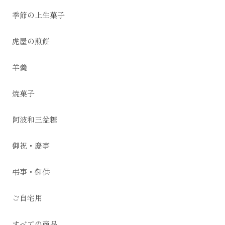
季節の上生菓子
虎屋の煎餅
羊羹
焼菓子
阿波和三盆糖
御祝・慶事
弔事・御供
ご自宅用
すべての商品