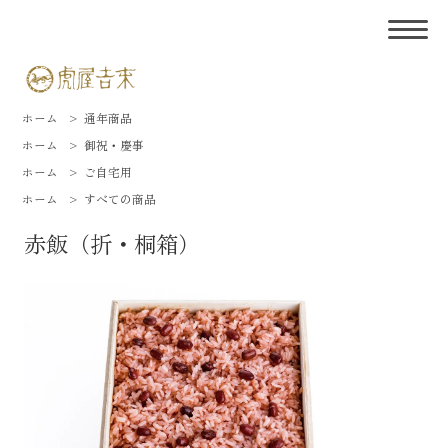
ホーム
>
通年商品
ホーム
>
御祝・慶事
ホーム
>
ご自宅用
ホーム
>
すべての商品
赤飯（折・桐箱）