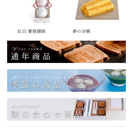
紅白 薯蕷饅頭
夢の浮橋