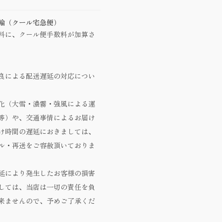
輸（クール宅急便）
料に、クール便手数料が加算さ
良による配送遅延の対応につい
化（大雪・濃霧・強風による運
等）や、交通事情によるお届け
け時間の遅延におきましては、
ル・再送をご容赦頂いておりま
延により発生したお客様の損害
しては、当店は一切の責任を負
来ませんので、予めご了承くだ