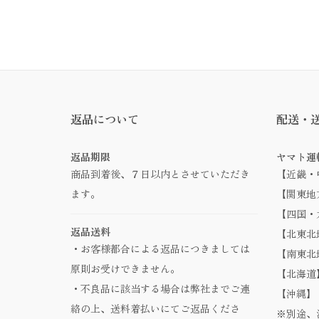
返品について
配送・
返品期限
ヤマト運
商品到着後、７日以内とさせていただき
【近畿・
ます。
【関東地方
【四国・九
返品送料
【北東北地
・お客様都合による返品につきましては
【南東北地
原則お受けできません。
【北海道】
・不良品に該当する場合は弊社までご連
【沖縄】 
絡の上、送料着払いにてご返品くださ
※別途、