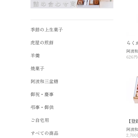
季節の上生菓子
虎屋の煎餅
らく
阿波
羊羹
626円
焼菓子
阿波和三盆糖
御祝・慶事
弔事・御供
ご自宅用
【登
阿波
すべての商品
2,70