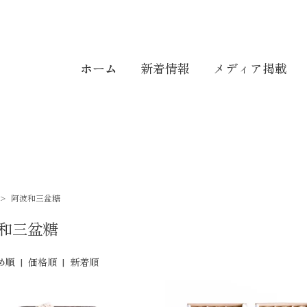
ホーム
新着情報
メディア掲載
>
阿波和三盆糖
和三盆糖
め順
|
価格順
|
新着順