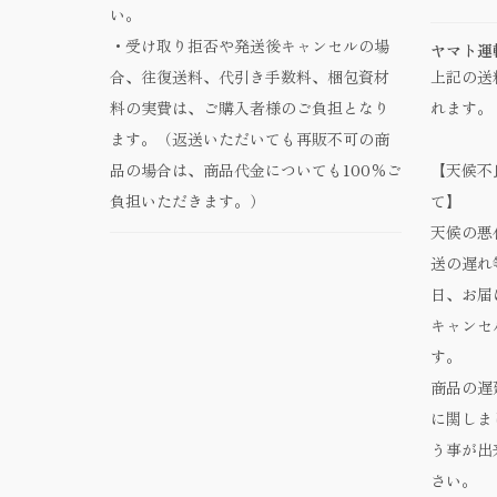
い。
・受け取り拒否や発送後キャンセルの場
ヤマト運
合、往復送料、代引き手数料、梱包資材
上記の送
料の実費は、ご購入者様のご負担となり
れます。
ます。（返送いただいても再販不可の商
品の場合は、商品代金についても100％ご
【天候不
負担いただきます。）
て】
天候の悪
送の遅れ
日、お届
キャンセ
す。
商品の遅
に関しま
う事が出
さい。