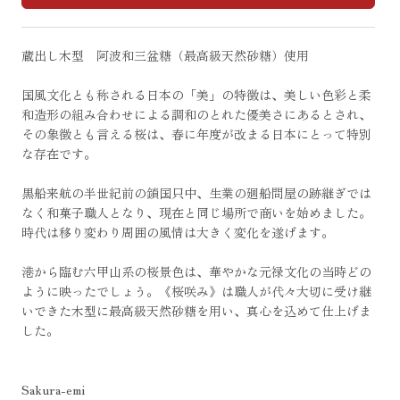
蔵出し木型 阿波和三盆糖（最高級天然砂糖）使用
国風文化とも称される日本の「美」の特徴は、美しい色彩と柔
和造形の組み合わせによる調和のとれた優美さにあるとされ、
その象徴とも言える桜は、春に年度が改まる日本にとって特別
な存在です。
黒船来航の半世紀前の鎖国只中、生業の廻船問屋の跡継ぎでは
なく和菓子職人となり、現在と同じ場所で商いを始めました。
時代は移り変わり周囲の風情は大きく変化を遂げます。
港から臨む六甲山系の桜景色は、華やかな元禄文化の当時どの
ように映ったでしょう。《桜咲み》は職人が代々大切に受け継
いできた木型に最高級天然砂糖を用い、真心を込めて仕上げま
した。
Sakura-emi