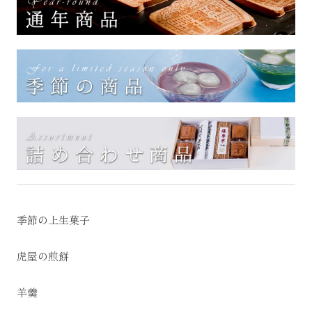
季節の上生菓子
虎屋の煎餅
羊羹