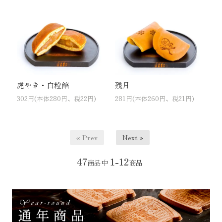
虎やき・白粒餡
残月
302円(本体280円、税22円)
281円(本体260円、税21円)
« Prev
Next »
47
1-12
商品中
商品