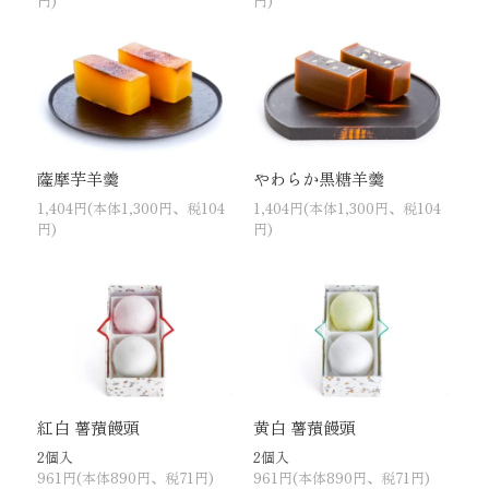
円)
円)
薩摩芋羊羹
やわらか黒糖羊羹
1,404円(本体1,300円、税104
1,404円(本体1,300円、税104
円)
円)
紅白 薯蕷饅頭
黄白 薯蕷饅頭
2個入
2個入
961円(本体890円、税71円)
961円(本体890円、税71円)