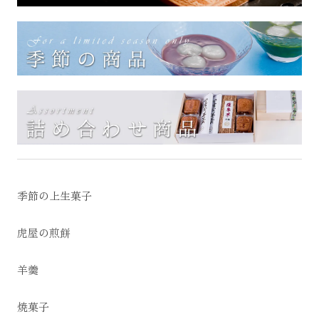
季節の上生菓子
虎屋の煎餅
羊羹
焼菓子