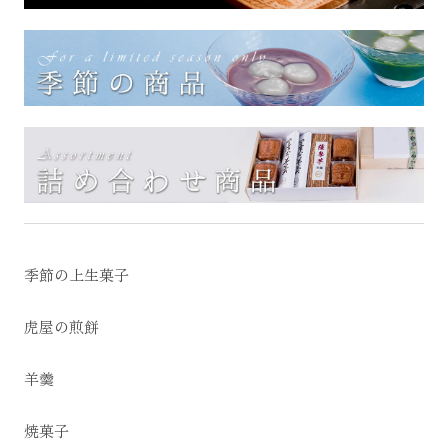
季節の上生菓子
虎屋の煎餅
羊羹
焼菓子