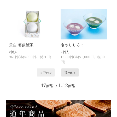
黄白 薯蕷饅頭
冷やししるこ
2個入
2個入
961円(本体890円、税71円)
1,080円(本体1,000円、税80
円)
« Prev
Next »
47
1-12
商品中
商品