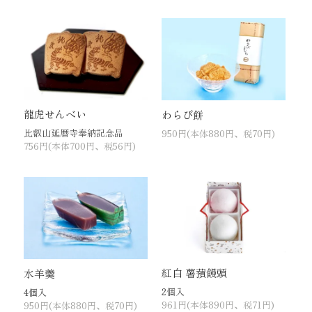
龍虎せんべい
わらび餅
比叡山延暦寺奉納記念品
950円(本体880円、税70円)
756円(本体700円、税56円)
紅白 薯蕷饅頭
水羊羹
2個入
4個入
961円(本体890円、税71円)
950円(本体880円、税70円)