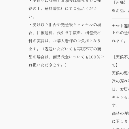
・不良品に該当する場合は弊社までご連
【沖縄】 
絡の上、送料着払いにてご返品くださ
※別途、
い。
・受け取り拒否や発送後キャンセルの場
ヤマト運
合、往復送料、代引き手数料、梱包資材
上記の送
料の実費は、ご購入者様のご負担となり
れます。
ます。（返送いただいても再販不可の商
品の場合は、商品代金についても100％ご
【天候不
負担いただきます。）
て】
天候の悪
送の遅れ
日、お届
キャンセ
す。
商品の遅
に関しま