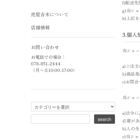
f)配送
g)当シ
虎屋吉末について
h)上記
店舗情報
3.個
お問い合わせ
当ショッ
お電話での場合：
078-851-2444
a)ご注
（月〜土10:00-17:00）
b)商品
c)お問
当ショッ
a)法令
必要があ
b)人の
c)当シ