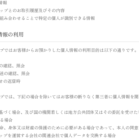
先情報
ョップとのお取引履歴及びその内容
を組み合わせることで特定の個人が識別できる情報
人情報の利用
プではお客様からお預かりした個人情報の利用目的は以下の通りです。
文の確認、照会
発送の確認、照会
合せの返信時
プでは、下記の場合を除いてはお客様の断りなく第三者に個人情報を開
に基づく場合、及び国の機関若しくは地方公共団体又はその委託を受け
る場合
生命、身体又は財産の保護のために必要がある場合であって、本人の同
ョップを運営する会社の関連会社で個人データを交換する場合