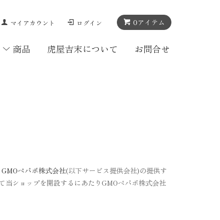
0
アイテム
マイアカウント
ログイン
商品
虎屋吉末について
お問合せ
、
GMOペパボ株式会社
(以下サービス提供会社)の提供す
して当ショップを開設するにあたりGMOペパボ株式会社