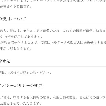
kie （クッキー）とは、サーバーコンピュータからお客様のブラウザに
蓄積される情報です。
Lの使用について
の入力時には、セキュリティ確保のため、これらの情報が傍受、妨害または改
ayer）技術を使用しております。
Lは情報を暗号化することで、盗聴防止やデータの改ざん防止送受信する
事が可能となります。
問合せ先
引法に基づく表記をご覧ください。
ライバシーポリシーの変更
プでは、収集する個人情報の変更、利用目的の変更、またはその他プラ
公表とさせていただきます。