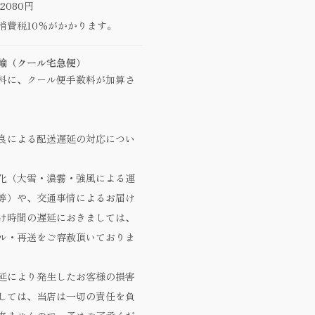
2080円
消費税10％がかかります。
輸（クール宅急便）
料に、クール便手数料が加算さ
良による配送遅延の対応につい
化（大雪・濃霧・強風による運
等）や、交通事情によるお届け
け時間の遅延におきましては、
ル・再送をご容赦頂いておりま
延により発生したお客様の損害
しては、当店は一切の責任を負