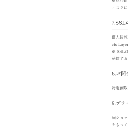
※coo
ィスクに
7.SS
個人情報
ets L
※ SS
送信する
8.お
特定商取
9.プ
当ショッ
をもって