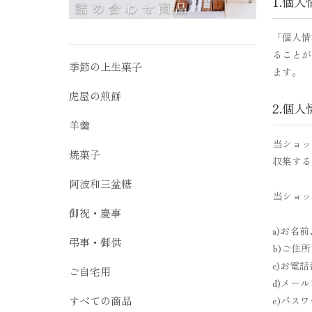
1.個
「個人情
ることが
季節の上生菓子
ます。
虎屋の煎餅
2.個
羊羹
当ショッ
焼菓子
収集する
阿波和三盆糖
当ショッ
御祝・慶事
a)お名
弔事・御供
b)ご住所
c)お電
ご自宅用
d)メー
すべての商品
e)パス