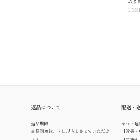
ぬり
1,56
返品について
配送・
返品期限
ヤマト運
商品到着後、７日以内とさせていただき
【近畿・
ます。
【関東地方