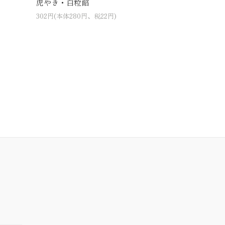
虎やき・白粒餡
302円(本体280円、税22円)