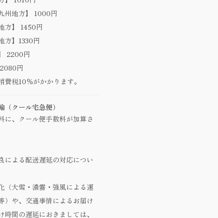
州地方】 1000円
方】 1450円
方】1330円
 2200円
2080円
消費税10％がかかります。
輸（クール宅急便）
料に、クール便手数料が加算さ
良による配送遅延の対応につい
化（大雪・濃霧・強風による運
等）や、交通事情によるお届け
け時間の遅延におきましては、