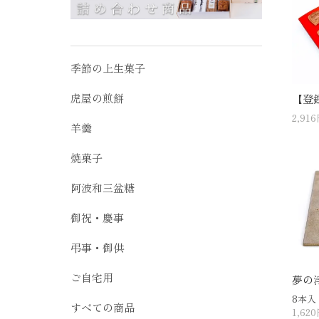
季節の上生菓子
虎屋の煎餅
【登
2,91
羊羹
焼菓子
阿波和三盆糖
御祝・慶事
弔事・御供
ご自宅用
夢の
8本入
すべての商品
1,62