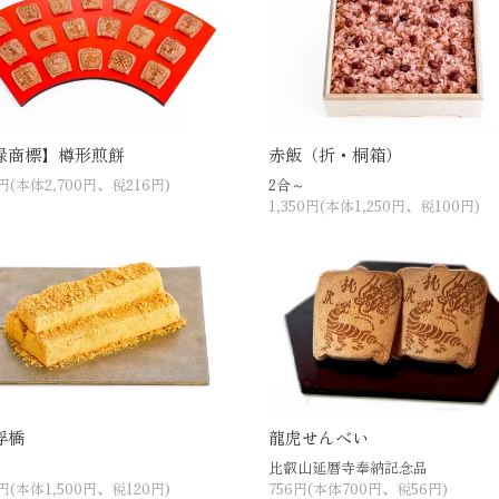
録商標】樽形煎餅
赤飯（折・桐箱）
6円(本体2,700円、税216円)
2合～
1,350円(本体1,250円、税100円)
浮橋
龍虎せんべい
比叡山延暦寺奉納記念品
0円(本体1,500円、税120円)
756円(本体700円、税56円)