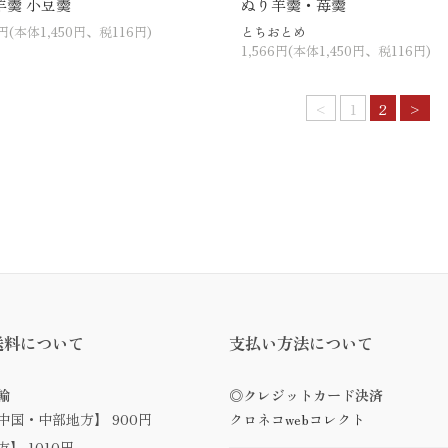
羊羹 小豆羹
ぬり羊羹・苺羹
6円(本体1,450円、税116円)
とちおとめ
1,566円(本体1,450円、税116円)
<
1
2
>
送料について
支払い方法について
輸
◎クレジットカード決済
中国・中部地方】 900円
クロネコwebコレクト
】 1010円