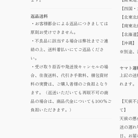
【四国・九
返品送料
【北東北地
・お客様都合による返品につきましては
【南東北地
原則お受けできません。
【北海道】
・不良品に該当する場合は弊社までご連
【沖縄】 
絡の上、送料着払いにてご返品くださ
※別途、
い。
・受け取り拒否や発送後キャンセルの場
ヤマト運
合、往復送料、代引き手数料、梱包資材
上記の送
料の実費は、ご購入者様のご負担となり
れます。
ます。（返送いただいても再販不可の商
品の場合は、商品代金についても100％ご
【天候不
負担いただきます。）
て】
天候の悪
送の遅れ
日、お届