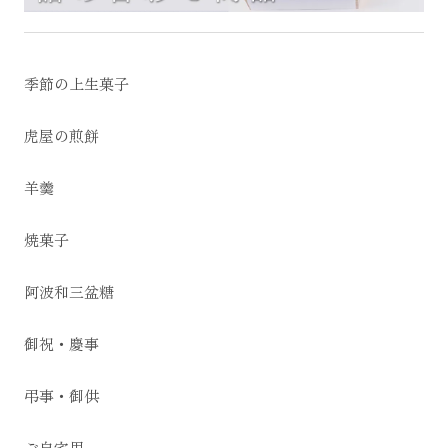
季節の上生菓子
虎屋の煎餅
羊羹
焼菓子
阿波和三盆糖
御祝・慶事
弔事・御供
ご自宅用