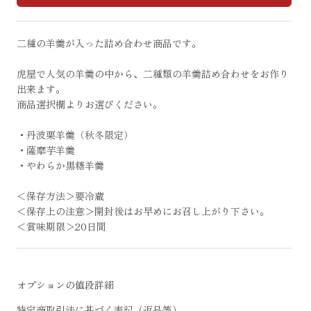
二種の羊羹が入った詰め合わせ商品です。
虎屋で人気の羊羹の中から、二種類の羊羹詰め合わせをお作り
出来ます。
商品選択欄よりお選びください。
・丹波栗羊羹（秋冬限定）
・薩摩芋羊羹
・やわらか黒糖羊羹
＜保存方法＞要冷蔵
＜保存上の注意＞開封後はお早めにお召し上がり下さい。
＜賞味期限＞20日間
オプションの値段詳細
特定商取引法に基づく表記（返品等）