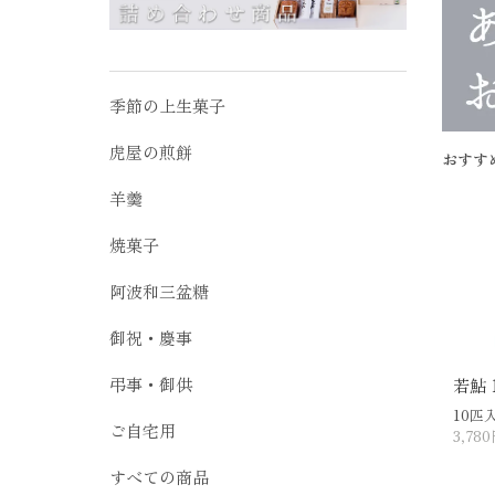
季節の上生菓子
虎屋の煎餅
おすす
羊羹
焼菓子
阿波和三盆糖
御祝・慶事
弔事・御供
若鮎 
10匹
ご自宅用
3,78
すべての商品