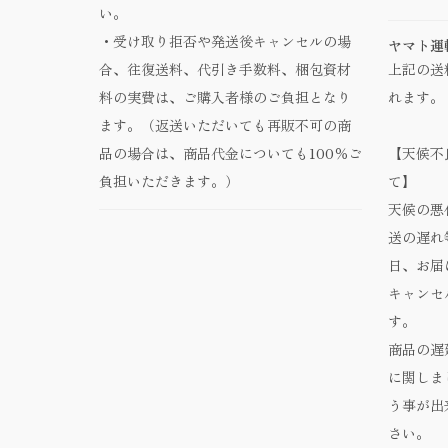
い。
・受け取り拒否や発送後キャンセルの場
ヤマト運
合、往復送料、代引き手数料、梱包資材
上記の送
料の実費は、ご購入者様のご負担となり
れます。
ます。（返送いただいても再販不可の商
品の場合は、商品代金についても100％ご
【天候不
負担いただきます。）
て】
天候の悪
送の遅れ
日、お届
キャンセ
す。
商品の遅
に関しま
う事が出
さい。