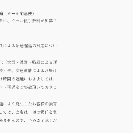
輸（クール宅急便）
料に、クール便手数料が加算さ
良による配送遅延の対応につい
化（大雪・濃霧・強風による運
等）や、交通事情によるお届け
け時間の遅延におきましては、
ル・再送をご容赦頂いておりま
延により発生したお客様の損害
しては、当店は一切の責任を負
来ませんので、予めご了承くだ