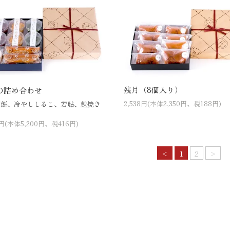
残月（8個入り）
の詰め合わせ
2,538円(本体2,350円、税188円)
び餅、冷やししるこ、若鮎、麩焼き
6円(本体5,200円、税416円)
<
1
2
>