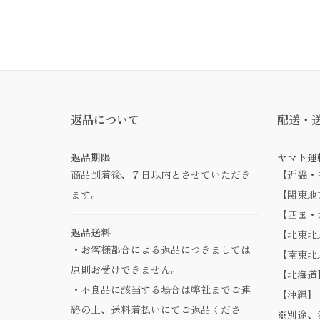
返品について
配送・
返品期限
ヤマト運
商品到着後、７日以内とさせていただき
【近畿・
ます。
【関東地方
【四国・九
返品送料
【北東北地
・お客様都合による返品につきましては
【南東北地
原則お受けできません。
【北海道】
・不良品に該当する場合は弊社までご連
【沖縄】 
絡の上、送料着払いにてご返品くださ
※別途、