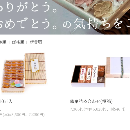
め順
|
価格順
|
新着順
10匹入
銘菓詰め合わせ(桐箱)
入
7,366円(本体6,820円、税546円)
0円(本体3,500円、税280円)