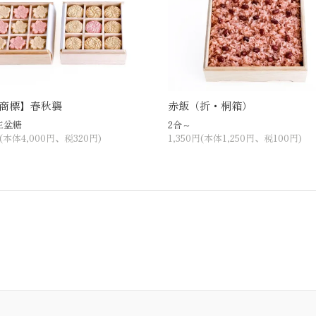
商標】春秋襲
赤飯（折・桐箱）
三盆糖
2合～
円(本体4,000円、税320円)
1,350円(本体1,250円、税100円)