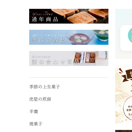
季節の上生菓子
虎屋の煎餅
羊羹
焼菓子