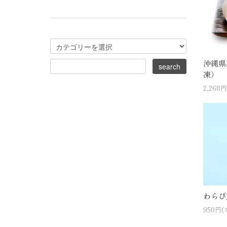
沖縄県
凍）
2,268
わらび
950円