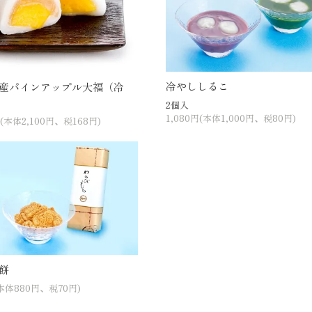
冷やししるこ
産パインアップル大福（冷
2個入
1,080円(本体1,000円、税80円)
円(本体2,100円、税168円)
餅
(本体880円、税70円)