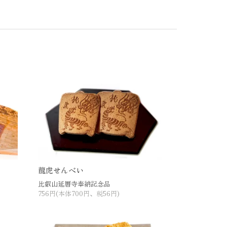
龍虎せんべい
比叡山延暦寺奉納記念品
756円(本体700円、税56円)