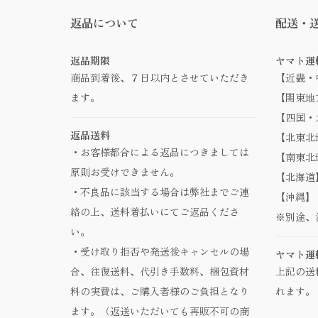
返品について
配送・
返品期限
ヤマト運
商品到着後、７日以内とさせていただき
【近畿・
ます。
【関東地方
【四国・九
返品送料
【北東北地
・お客様都合による返品につきましては
【南東北地
原則お受けできません。
【北海道】
・不良品に該当する場合は弊社までご連
【沖縄】 
絡の上、送料着払いにてご返品くださ
※別途、
い。
・受け取り拒否や発送後キャンセルの場
ヤマト運
合、往復送料、代引き手数料、梱包資材
上記の送
料の実費は、ご購入者様のご負担となり
れます。
ます。（返送いただいても再販不可の商