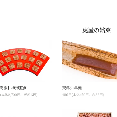
虎屋の銘菓
商標】樽形煎餅
天津知羊羹
円(本体2,700円、税216円)
486円(本体450円、税36円)