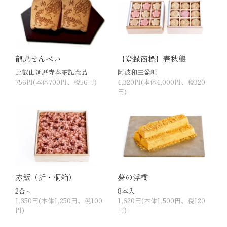
龍虎せんべい
【登録商標】春秋襲
比叡山延暦寺奉納記念品
阿波和三盆糖
756円(本体700円、税56円)
4,320円(本体4,000円、税320
円)
赤飯（折・桐箱）
夢の浮橋
2合～
8本入
1,350円(本体1,250円、税100
1,620円(本体1,500円、税120
円)
円)