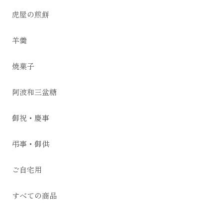
虎屋の煎餅
羊羹
焼菓子
阿波和三盆糖
御祝・慶事
弔事・御供
ご自宅用
すべての商品