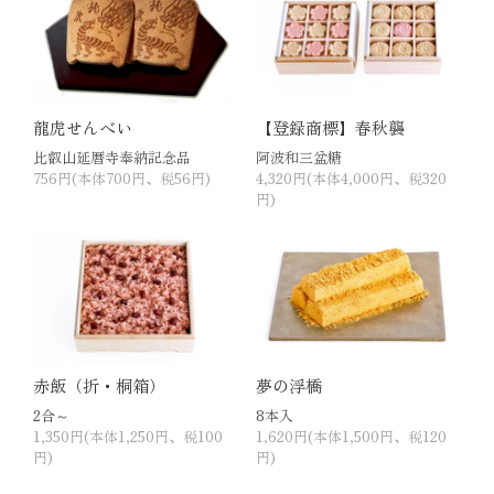
龍虎せんべい
【登録商標】春秋襲
比叡山延暦寺奉納記念品
阿波和三盆糖
756円(本体700円、税56円)
4,320円(本体4,000円、税320
円)
赤飯（折・桐箱）
夢の浮橋
2合～
8本入
1,350円(本体1,250円、税100
1,620円(本体1,500円、税120
円)
円)