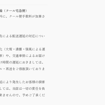
輸（クール宅急便）
料に、クール便手数料が加算さ
良による配送遅延の対応につい
化（大雪・濃霧・強風による運
等）や、交通事情によるお届け
け時間の遅延におきましては、
ル・再送をご容赦頂いておりま
延により発生したお客様の損害
しては、当店は一切の責任を負
来ませんので、予めご了承くだ