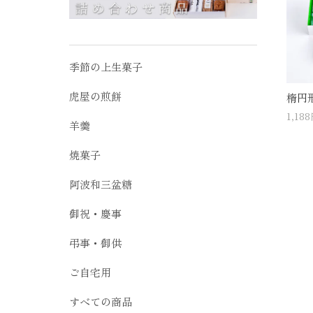
季節の上生菓子
虎屋の煎餅
楕円
1,18
羊羹
焼菓子
阿波和三盆糖
御祝・慶事
弔事・御供
ご自宅用
すべての商品