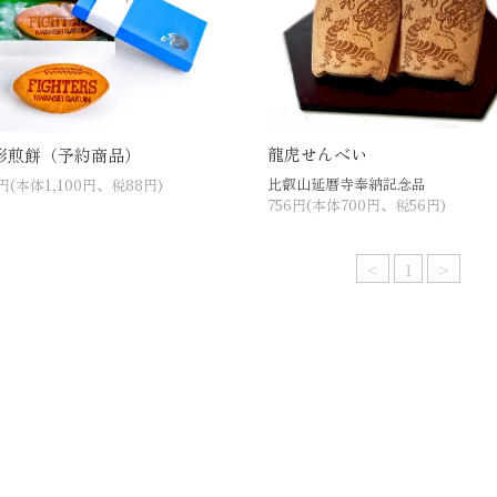
龍虎せんべい
形煎餅（予約商品）
比叡山延暦寺奉納記念品
8円(本体1,100円、税88円)
756円(本体700円、税56円)
<
1
>