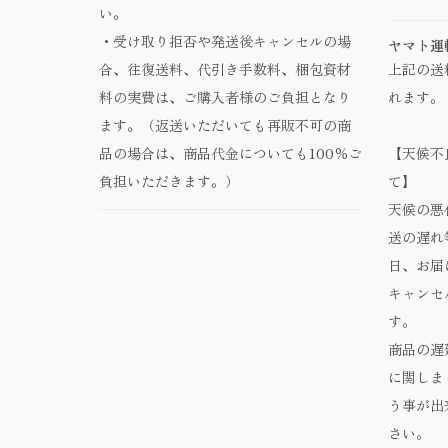
い。
・受け取り拒否や発送後キャンセルの場
ヤマト運
合、往復送料、代引き手数料、梱包資材
上記の送
料の実費は、ご購入者様のご負担となり
れます。
ます。（返送いただいても再販不可の商
品の場合は、商品代金についても100％ご
【天候不
負担いただきます。）
て】
天候の悪
送の遅れ
日、お届
キャンセ
す。
商品の遅
に関しま
う事が出
さい。