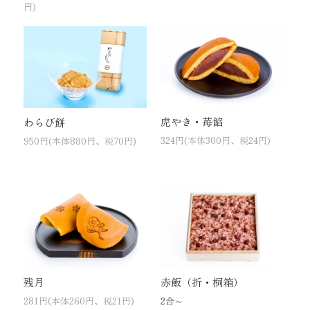
円)
虎やき・苺餡
わらび餅
324円(本体300円、税24円)
950円(本体880円、税70円)
残月
赤飯（折・桐箱）
281円(本体260円、税21円)
2合～