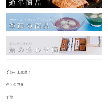
季節の上生菓子
虎屋の煎餅
羊羹