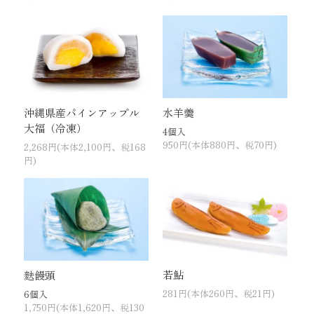
沖縄県産パインアップル
水羊羹
大福（冷凍）
4個入
950円(本体880円、税70円)
2,268円(本体2,100円、税168
円)
若鮎
麩饅頭
281円(本体260円、税21円)
6個入
1,750円(本体1,620円、税130