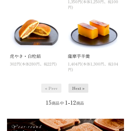
1,350円(本体1,250円、税100
円)
虎やき・白粒餡
薩摩芋羊羹
302円(本体280円、税22円)
1,404円(本体1,300円、税104
円)
« Prev
Next »
15
1-12
商品中
商品