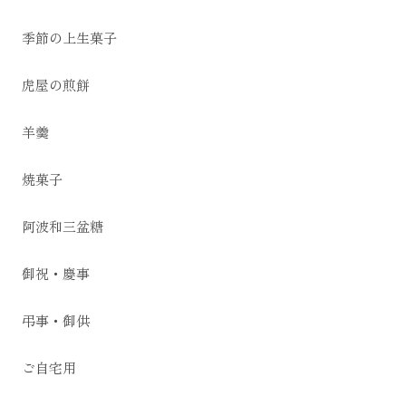
季節の上生菓子
虎屋の煎餅
羊羹
焼菓子
阿波和三盆糖
御祝・慶事
弔事・御供
ご自宅用