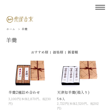
ホーム
>
羊羹
羊羹
おすすめ順
|
価格順
|
新着順
羊羹2種詰め合わせ
天津知羊羹(箱入り)
3,100円(本体2,870円、税230
5本入
円)
2,722円(本体2,520円、税202
円)