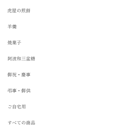
虎屋の煎餅
羊羹
焼菓子
阿波和三盆糖
御祝・慶事
弔事・御供
ご自宅用
すべての商品